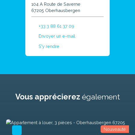
104 A Route de Saverne
67205 Oberhausbergen
+33 3 88 61 37 09
Envoyer un e-mail
S'y rendre
Vous apprécierez
également
Nouveauté