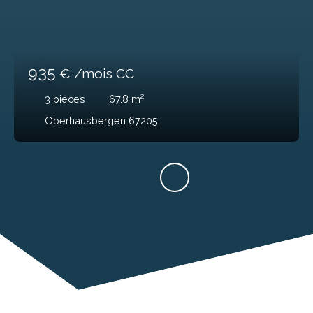
935
€ /mois CC
3
pièces
67.8
m²
Oberhausbergen 67205