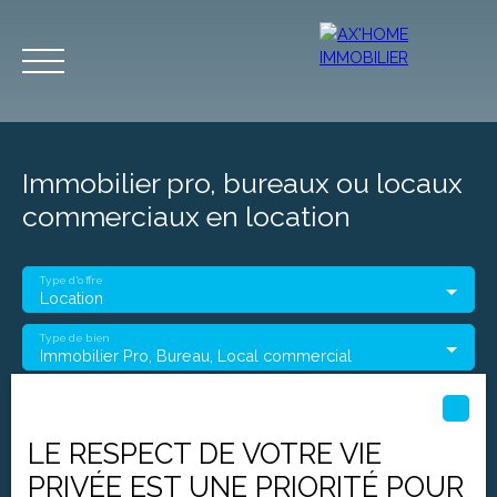
Immobilier pro, bureaux ou locaux
commerciaux en location
Type d'offre
Accueil
Acheter
Programmes Neufs
Biens d'Exceptions
Location
Type de bien
Immobilier Pro, Bureau, Local commercial
Estimation
Localisation
LE RESPECT DE VOTRE VIE
Loyer max (€/mois)
PRIVÉE EST UNE PRIORITÉ POUR