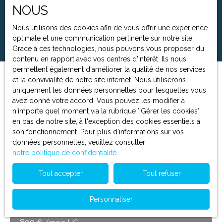
NOUS
Surface min (m²)
Nous utilisons des cookies afin de vous offrir une expérience
Rechercher
optimale et une communication pertinente sur notre site.
Grace à ces technologies, nous pouvons vous proposer du
contenu en rapport avec vos centres d'intérêt. Ils nous
permettent également d'améliorer la qualité de nos services
et la convivialité de notre site internet. Nous utiliserons
Trier par
Créer une alerte
uniquement les données personnelles pour lesquelles vous
Pertinence
avez donné votre accord. Vous pouvez les modifier à
n'importe quel moment via la rubrique ″Gérer les cookies″
en bas de notre site, à l'exception des cookies essentiels à
A voir absolument
son fonctionnement. Pour plus d'informations sur vos
données personnelles, veuillez consulter
notre politique de confidentialité
.
Tout accepter
Tout refuser
Personnaliser