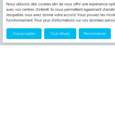
Nous utilisons des cookies afin de vous offrir une expérience o
avec vos centres d'intérêt. Ils nous permettent également d'amélio
lesquelles vous avez donné votre accord. Vous pouvez les modifie
fonctionnement. Pour plus d'informations sur vos données person
Tout accepter
Tout refuser
Personnaliser
Je recherche un bien
Vente appartement Truchtersheim (67370)
Vente appartement Schiltigheim (67300)
Vente appartement Illkirch-Graffenstaden (67400)
Vente appartement La Wantzenau (67610)