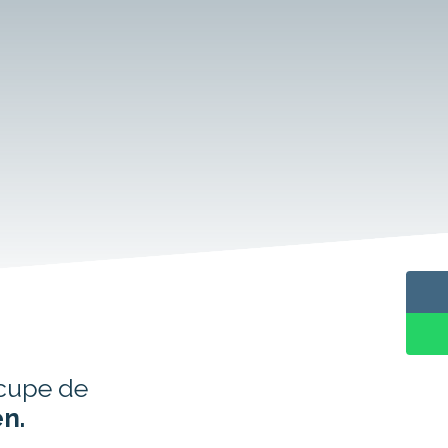
cupe de
en.