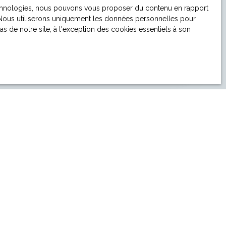
ergen ou environs ?
 technologies, nous pouvons vous proposer du contenu en rapport
et. Nous utiliserons uniquement les données personnelles pour
 de notre site, à l'exception des cookies essentiels à son
Informations
Recrutement
Nos honoraires
Mentions légales
Votre agence immobilière à Strasbourg et tout le
Bas-Rhin