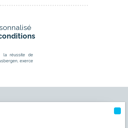
sonnalisé
conditions
 la réussite de
usbergen, exerce
ez vendre votre bien