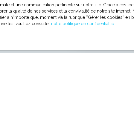
à Oberhausb
ptimale et une communication pertinente sur notre site. Grace à ces
rer la qualité de nos services et la convivialité de notre site intern
r à n'importe quel moment via la rubrique ″Gérer les cookies″ en bas
Contactez-nous
nelles, veuillez consulter
notre politique de confidentialité
.
Je suis propriétaire
Estimez votre bien
Vendre avec nous
Espace vendeur
Nous contacter