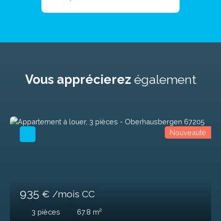
Vous apprécierez
également
Nouveauté
935
€ /mois CC
3
pièces
67.8
m²