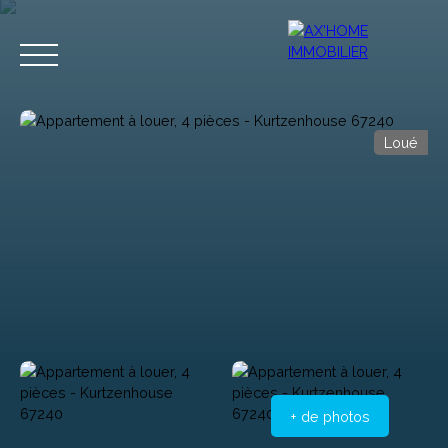
Loué
Accueil
Acheter
Programmes Neufs
Biens d'Exceptions
Estimation
+ de photos