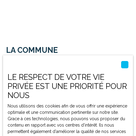
LA COMMUNE
D'OBERHAUSBERGEN
AUJOURD'HUI
LE RESPECT DE VOTRE VIE
Fort heureusement,
vivre à Oberhausbergen
aujourd'hui
PRIVÉE EST UNE PRIORITÉ POUR
vous apportera davantage de quiétude que durant ces
NOUS
périodes de conflit ! Située aux portes de
Strasbourg
,
"Ober" offre un cadre de vie somptueux.
Nous utilisons des cookies afin de vous offrir une expérience
optimale et une communication pertinente sur notre site.
La commune comble ceux qui souhaitent bénéficier des
Grace à ces technologies, nous pouvons vous proposer du
avantages de la ville et de la
contenu en rapport avec vos centres d'intérêt. Ils nous
campagne.
Oberhausbergen
est une transition parfaite
permettent également d'améliorer la qualité de nos services
entre les premières communes du Kochersberg et la