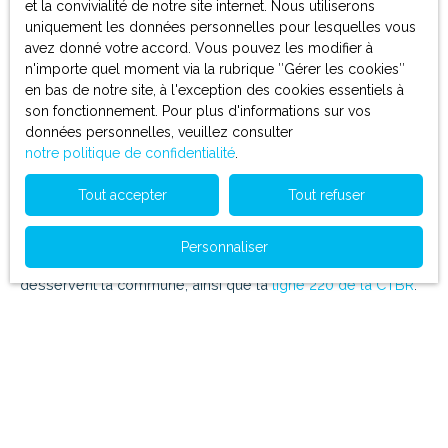
et la convivialité de notre site internet. Nous utiliserons
fourmillante
métropole Strasbourgeoise.
uniquement les données personnelles pour lesquelles vous
avez donné votre accord. Vous pouvez les modifier à
Les infrastructures y sont celles d'une petite mais non moins
n'importe quel moment via la rubrique ″Gérer les cookies″
dynamique ville résidentielle :
en bas de notre site, à l'exception des cookies essentiels à
Salle de spectacle Le PréO
son fonctionnement. Pour plus d'informations sur vos
Chateau
d'Oberhausbergen
, construit en 1710 environ
données personnelles, veuillez consulter
Maison de santé
notre politique de confidentialité
.
De nombreuses écoles, commerces, restaurants,
boulangeries, coiffeurs, agences immobilières...
Tout accepter
Tout refuser
et bien plus à découvrir !
La commune jouit également du vaste réseau de
transport
Personnaliser
Strasbourgeois
. En effet, la
ligne 17
et la
ligne 70
de la CTS
desservent la commune, ainsi que la
ligne 220 de la CTBR
.
AX'HOME, VOTRE AGENCE
IMMOBILIÈRE À
OBERHAUSBERGEN