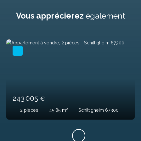
Vous apprécierez
également
243 005
€
2
pièces
45.85
m²
Schiltigheim 67300