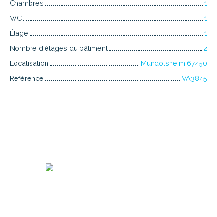
Chambres
1
WC
1
Étage
1
Nombre d'étages du bâtiment
2
Localisation
Mundolsheim 67450
Référence
VA3845