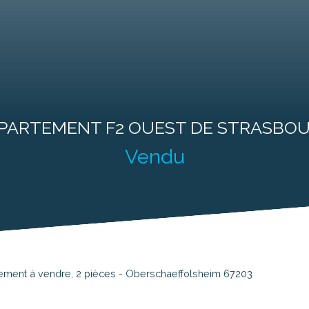
Programmes Neufs
Biens d'Exceptions
Professionnel
Loue
PARTEMENT F2 OUEST DE STRASBO
Vendu
ement à vendre, 2 pièces - Oberschaeffolsheim 67203