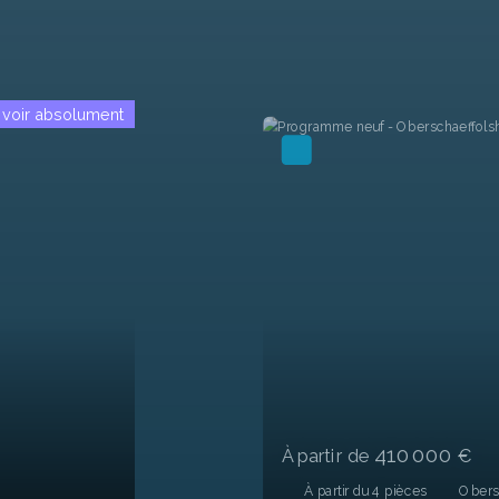
A voir absolument
243 005
€
2
pièces
45.85
m²