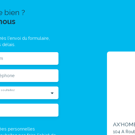
e bien ?
nous
ès l'envoi du formulaire,
 délais.
m
léphone
 souhaitez
AX'HOM
nées personnelles
104 A Rou