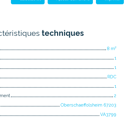
ctéristiques
techniques
8
m²
1
1
RDC
1
iment
2
Oberschaeffolsheim 67203
VA3799