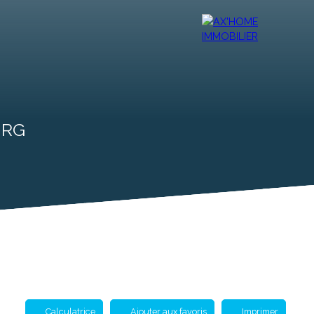
r
Vendre
Contact
Ax'Mag
Ax'home TV
Ax'Blog
URG
Calculatrice
Ajouter aux favoris
Imprimer