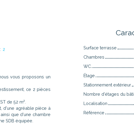
n
Cara
Surface terrasse
:
2
Chambres
WC
Étage
, nous vous proposons un
Stationnement extérieur
estissement, ce 2 pièces
Nombre d'étages du bât
EST de 52 m².
Localisation
, d'une agréable pièce à
Référence
ur ainsi que d'une chambre
une SDB équipée.