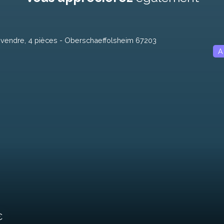
410 000
de
€