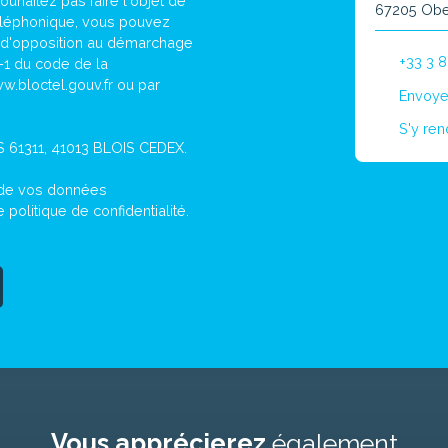
haitez pas faire l'objet de
67205 Obe
éléphonique, vous pouvez
te d'opposition au démarchage
+33 3 8
3-1 du code de la
w.bloctel.gouv.fr ou par
Envoye
S'y ren
CS 61311, 41013 BLOIS CEDEX.
t de vos données
re
politique de confidentialité
.
Vous apprécierez
également