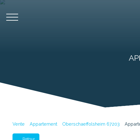
Accueil
Acheter
AP
Estimation
Vente
Appartement
Oberschaeffolsheim 67203
Appart
Retour