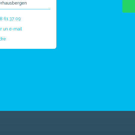
rhausbergen
8 61 37 09
r un e-mail
dre