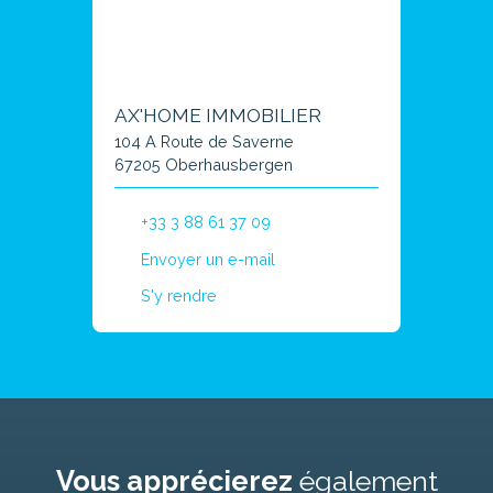
AX'HOME IMMOBILIER
104 A Route de Saverne
67205 Oberhausbergen
+33 3 88 61 37 09
Envoyer un e-mail
S'y rendre
Vous apprécierez
également