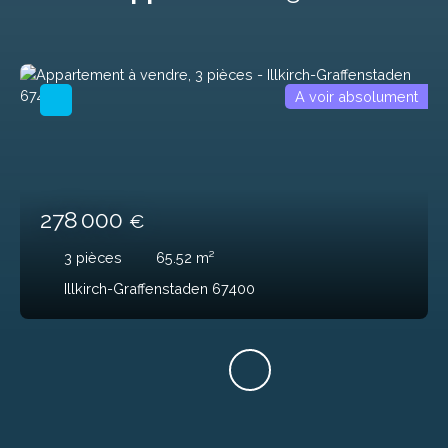
A voir absolument
278 000
€
3
pièces
65.52
m²
Illkirch-Graffenstaden 67400