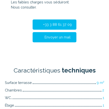
Les faibles charges vous séduiront.
Nous consulter.
+33 3 88 61 37 09
Envoyer un mail
Caractéristiques
techniques
Surface terrasse
9
m²
Chambres
2
WC
1
Étage
1