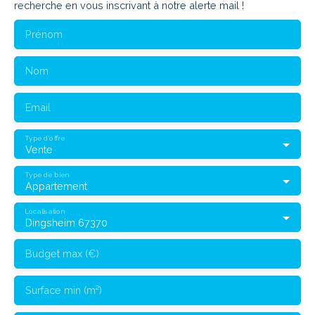
recherche en vous inscrivant à notre alerte mail !
Prénom
Nom
Email
Type d'offre
Vente
Type de bien
Appartement
Localisation
Dingsheim 67370
Budget max (€)
Surface min (m²)