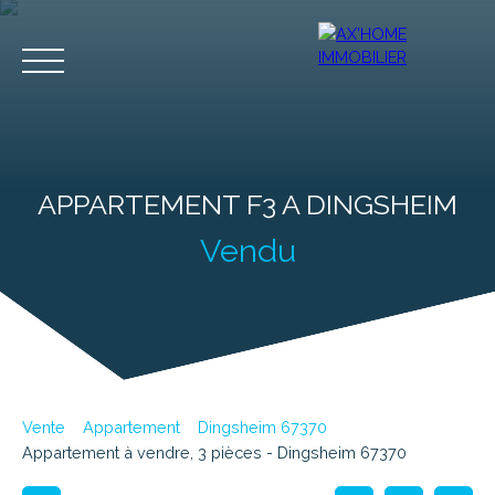
APPARTEMENT F3 A DINGSHEIM
Vendu
Accueil
Acheter
Programmes Neufs
Biens d'Exceptions
Estimation
Vente
Appartement
Dingsheim 67370
Appartement à vendre, 3 pièces - Dingsheim 67370