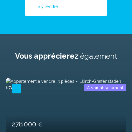
S'y rendre
Vous apprécierez
également
A voir absolument
278 000
€