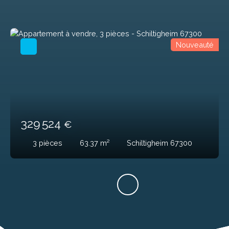
Nouveauté
329 524
€
3
pièces
63.37
m²
Schiltigheim 67300