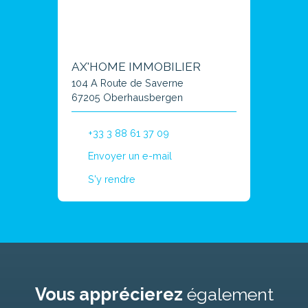
AX'HOME IMMOBILIER
104 A Route de Saverne
67205 Oberhausbergen
+33 3 88 61 37 09
Envoyer un e-mail
S'y rendre
Vous apprécierez
également