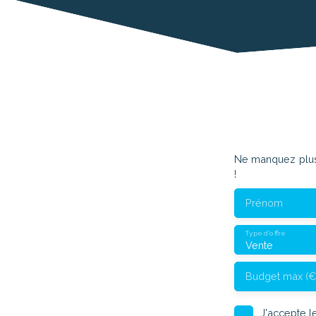
Ne manquez plus 
!
Prénom
Type d'offre
Vente
Budget max (€
J'accepte 