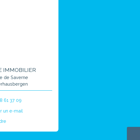
E IMMOBILIER
te de Saverne
rhausbergen
8 61 37 09
r un e-mail
dre