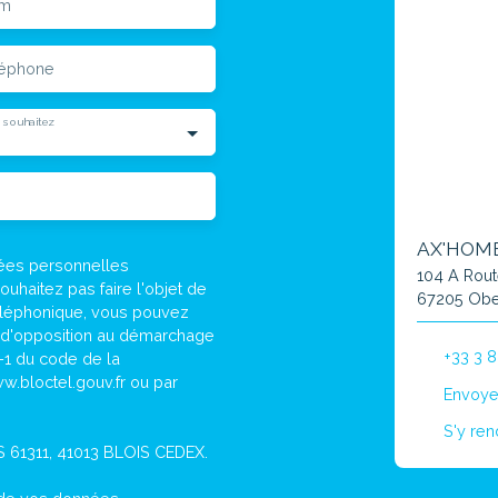
m
léphone
 souhaitez
AX'HOM
nées personnelles
104 A Rou
haitez pas faire l'objet de
67205 Obe
éléphonique, vous pouvez
te d'opposition au démarchage
+33 3 8
3-1 du code de la
w.bloctel.gouv.fr ou par
Envoye
S'y ren
CS 61311, 41013 BLOIS CEDEX.