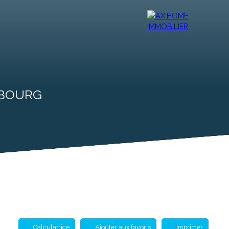
r
Vendre
Contact
Ax'Mag
Ax'home TV
Ax'Blog
NBOURG
Calculatrice
Ajouter aux favoris
Imprimer