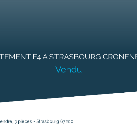
Programmes Neufs
Biens d'Exceptions
Professionnel
Loue
TEMENT F4 A STRASBOURG CRONE
Vendu
endre, 3 pièces - Strasbourg 67200