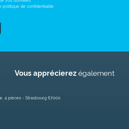
t de vos données
re
politique de confidentialité
.
Vous apprécierez
également