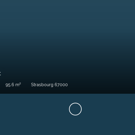
€
95
m²
Strasbourg 67200