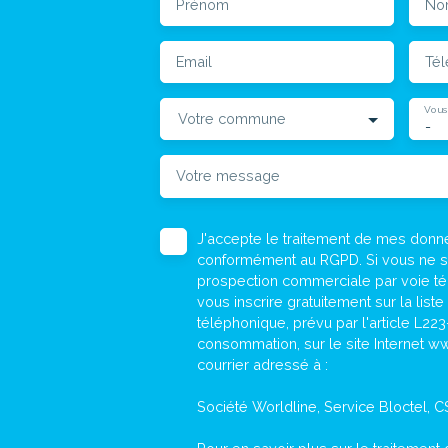
Prénom
No
Email
Té
Vous
Votre commune
-
Votre message
J'accepte le traitement de mes don
conformément au RGPD. Si vous ne sou
prospection commerciale par voie t
vous inscrire gratuitement sur la lis
téléphonique, prévu par l'article L22
consommation, sur le site Internet ww
courrier adressé à :
Société Worldline, Service Bloctel, 