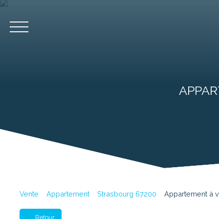
Accueil
Acheter
APPAR
Estimation
Vente
Appartement
Strasbourg 67200
Appartement à v
Retour