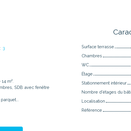
n
Cara
Surface terrasse
:
3
Chambres
WC
Étage
 14 m².
Stationnement intérieur
ambres, SDB avec fenêtre
Nombre d'étages du bât
parquet...
Localisation
Référence