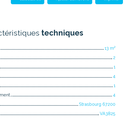
ctéristiques
techniques
13
m²
2
1
4
1
iment
4
Strasbourg 67200
VA3825