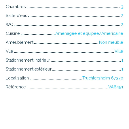
Chambres
3
Salle d'eau
2
WC
2
Cuisine
Aménagée et équipée/Américaine
Ameublement
Non meublé
Vue
Ville
Stationnement intérieur
1
Stationnement extérieur
1
Localisation
Truchtersheim 67370
Référence
VA6491