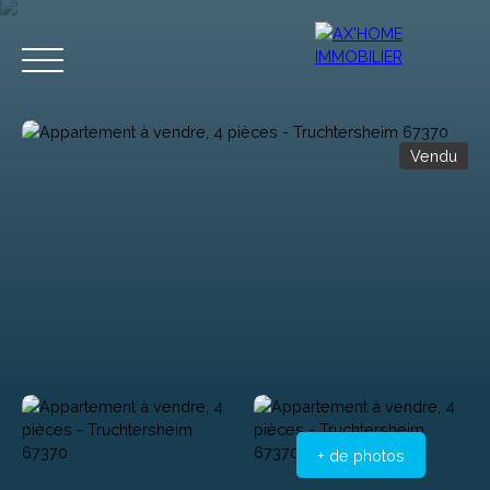
Vendu
Accueil
Acheter
Programmes Neufs
Biens d'Exceptions
Estimation
+ de photos