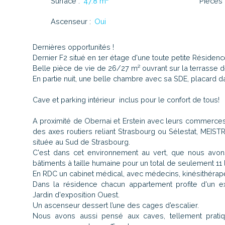
Surface
:
47.8
m²
Pièces
Ascenseur
:
Oui
Dernières opportunités !
Dernier F2 situé en 1er étage d'une toute petite Résidenc
Belle pièce de vie de 26/27 m² ouvrant sur la terrasse d
En partie nuit, une belle chambre avec sa SDE, placard da
Cave et parking intérieur inclus pour le confort de tous!
A proximité de Obernai et Erstein avec leurs commerce
des axes routiers reliant Strasbourg ou Sélestat, MEIS
située au Sud de Strasbourg.
C'est dans cet environnement au vert, que nous avon
bâtiments à taille humaine pour un total de seulement 11
En RDC un cabinet médical, avec médecins, kinésithérapeu
Dans la résidence chacun appartement profite d'un ex
Jardin d'exposition Ouest.
Un ascenseur dessert l’une des cages d’escalier.
Nous avons aussi pensé aux caves, tellement pratiq