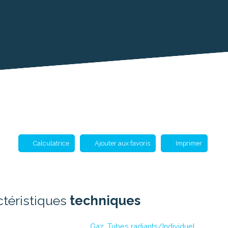
Calculatrice
Ajouter aux favoris
Imprimer
ctéristiques
techniques
Gaz, Tubes radiants/Individuel