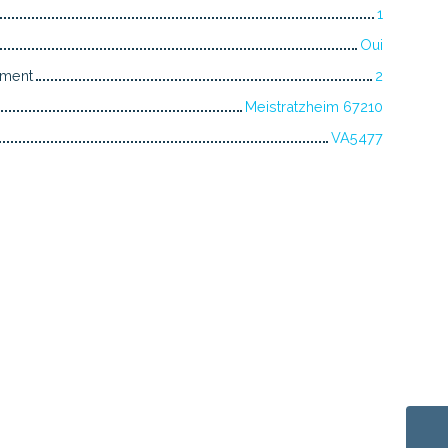
1
Oui
iment
2
Meistratzheim 67210
VA5477