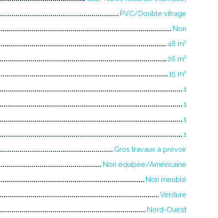
PVC/Double vitrage
Non
48
m²
26
m²
15
m²
1
1
1
1
Gros travaux à prévoir
Non équipée/Américaine
Non meublé
Verdure
Nord-Ouest