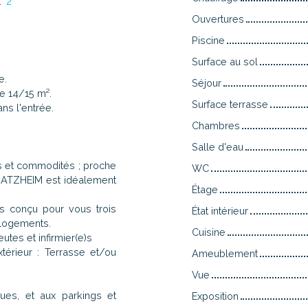
:
2
Ouvertures
Piscine
Surface au sol
e.
Séjour
e 14/15 m².
Surface terrasse
ns l'entrée.
Chambres
Salle d'eau
s et commodités ; proche
WC
TRATZHEIM est idéalement
Étage
s conçu pour vous trois
État intérieur
 logements.
Cuisine
tes et infirmier(e)s
térieur : Terrasse et/ou
Ameublement
Vue
ues, et aux parkings et
Exposition