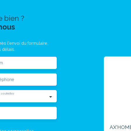
e bien ?
nous
ès l'envoi du formulaire,
 délais.
m
léphone
 souhaitez
AX'HOM