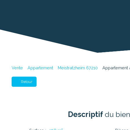
Vente
Appartement
Meistratzheim 67210
Appartement à
Retour
Descriptif
du bie