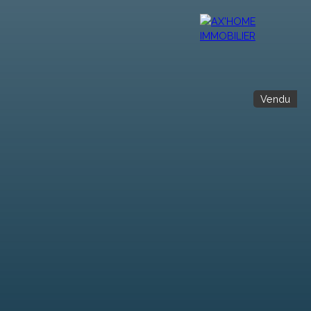
Vendu
r
Vendre
Contact
Ax'Mag
Ax'home TV
Ax'Blog