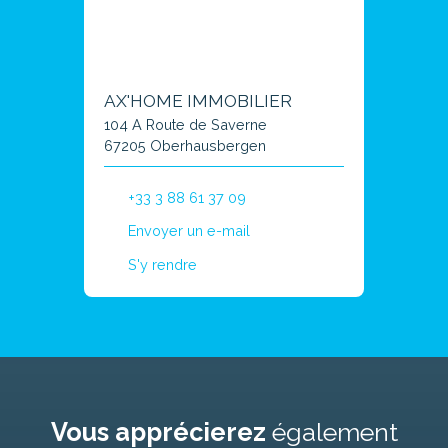
AX'HOME IMMOBILIER
104 A Route de Saverne
67205 Oberhausbergen
+33 3 88 61 37 09
Envoyer un e-mail
S'y rendre
Vous apprécierez
également