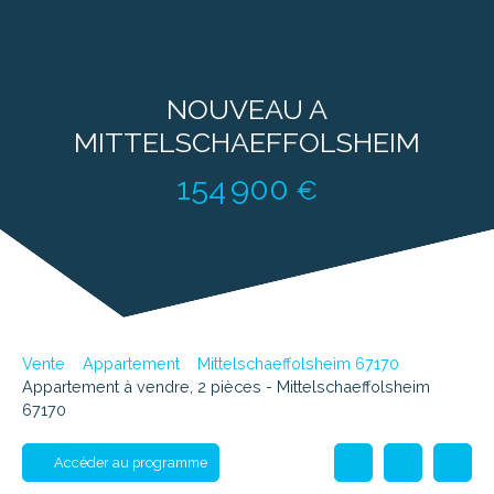
NOUVEAU A
MITTELSCHAEFFOLSHEIM
154 900
€
Vente
Appartement
Mittelschaeffolsheim 67170
Appartement à vendre, 2 pièces - Mittelschaeffolsheim
67170
Accéder au programme