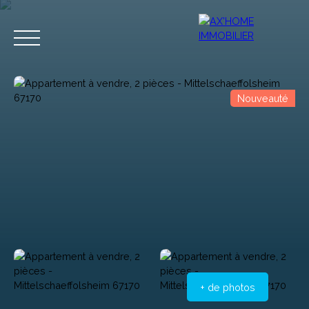
Nouveauté
Accueil
Acheter
Programmes Neufs
Biens d'Exceptions
Estimation
+ de photos