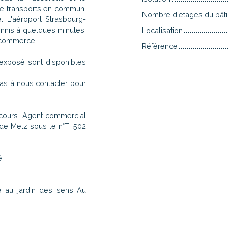
té transports en commun,
Nombre d'étages du bât
 L'aéroport Strasbourg-
ennis à quelques minutes.
Localisation
n commerce.
Référence
 exposé sont disponibles
pas à nous contacter pour
 cours. Agent commercial
de Metz sous le n°TI 502
 :
e au jardin des sens Au