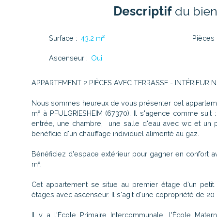
Descriptif
du bie
Surface
:
43.2
m²
Pièces
Ascenseur
:
Oui
APPARTEMENT 2 PIÈCES AVEC TERRASSE - INTÉRIEUR 
Nous sommes heureux de vous présenter cet apparteme
m² à PFULGRIESHEIM (67370). Il s'agence comme suit : 
entrée, une chambre, une salle d'eau avec wc et un p
bénéficie d'un chauffage individuel alimenté au gaz.
Bénéficiez d'espace extérieur pour gagner en confort a
m².
Cet appartement se situe au premier étage d'un peti
étages avec ascenseur. Il s'agit d'une copropriété de 20 lo
Il y a l'École Primaire Intercommunale, l'École Matern