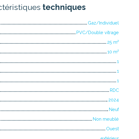
ctéristiques
techniques
Gaz/Individuel
PVC/Double vitrage
25
m²
10
m²
1
1
1
RDC
2024
Neuf
Non meublé
Ouest
extérieur