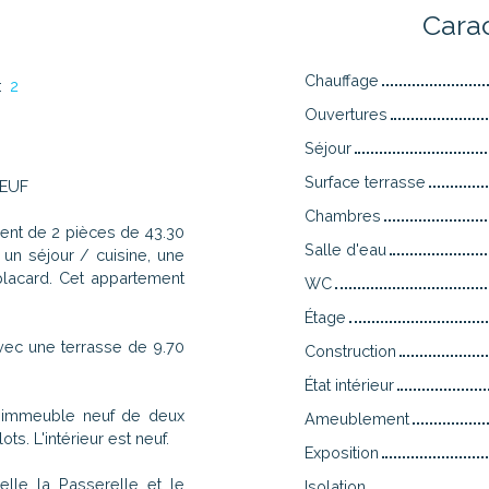
n
Cara
Chauffage
:
2
Ouvertures
Séjour
Surface terrasse
NEUF
Chambres
nt de 2 pièces de 43.30
Salle d'eau
un séjour / cuisine, une
lacard. Cet appartement
WC
Étage
vec une terrasse de 9.70
Construction
État intérieur
t immeuble neuf de deux
Ameublement
ts. L'intérieur est neuf.
Exposition
elle la Passerelle et le
Isolation