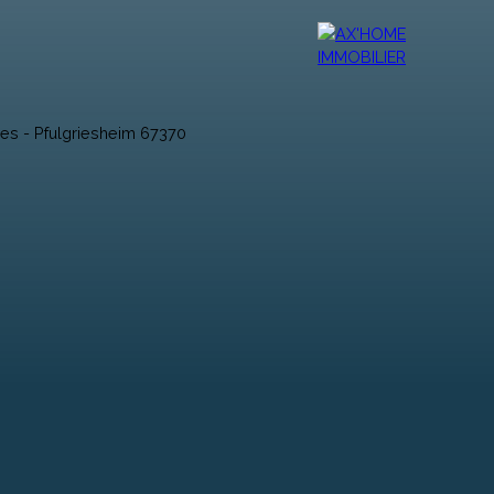
r
Vendre
Contact
Ax'Mag
Ax'home TV
Ax'Blog