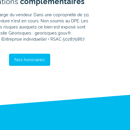
ations
complémentaires
harge du vendeur. Dans une copropriété de 111
édure n'est en cours. Non soumis au DPE. Les
es risques auxquels ce bien est exposé sont
 site Géorisques : georisques.gouv.fr.
(Entreprise individuelle) • RSAC 502875867
Nos honoraires