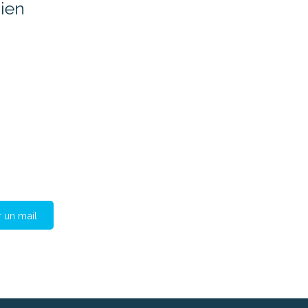
ien
 un mail