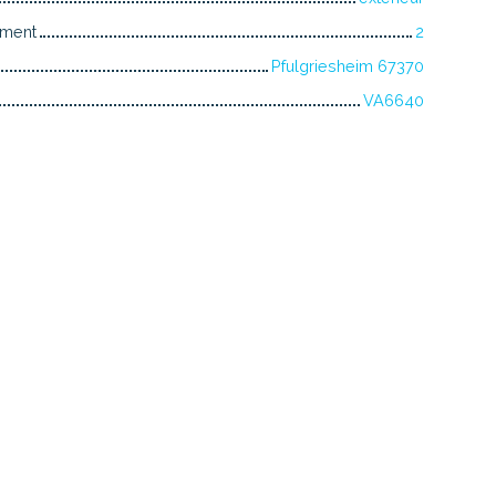
iment
2
Pfulgriesheim 67370
VA6640