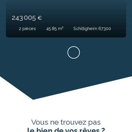
243 005
€
2
pièces
45.85
m²
Schiltigheim 67300
Vous ne trouvez pas
le bien de vos rêves ?