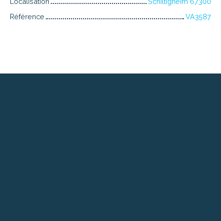
Localisation
Schiltigheim 67300
Référence
VA3587
+
−