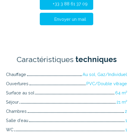
+33 3 88 61 37 09
Envoyer un mail
Caractéristiques
techniques
Chauffage
Au sol, Gaz/Individuel
Ouvertures
PVC/Double vitrage
Surface au sol
64
m²
Séjour
21
m²
Chambres
2
Salle d'eau
1
WC
1