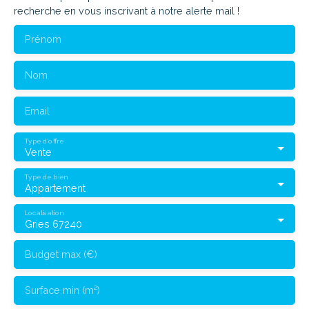
recherche en vous inscrivant à notre alerte mail !
Prénom
Nom
Email
Type d'offre
Vente
Type de bien
Appartement
Localisation
Gries 67240
Budget max (€)
Surface min (m²)