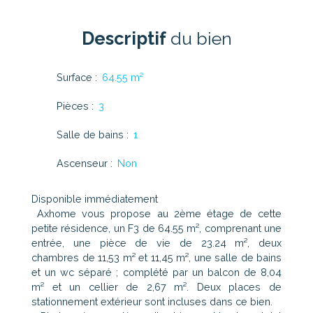
Descriptif
du bien
Surface
:
64.55
m²
Pièces
:
3
Salle de bains
:
1
Ascenseur
:
Non
Disponible immédiatement
Axhome vous propose au 2ème étage de cette
petite résidence, un F3 de 64.55 m², comprenant une
entrée, une pièce de vie de 23.24 m², deux
chambres de 11,53 m² et 11,45 m², une salle de bains
et un wc séparé ; complété par un balcon de 8,04
m² et un cellier de 2,67 m². Deux places de
stationnement extérieur sont incluses dans ce bien.