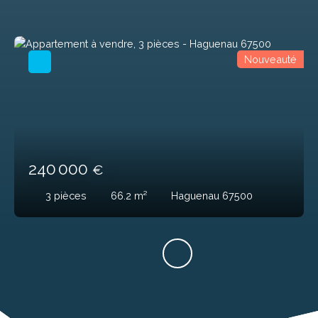
Nouveauté
240 000
€
3
pièces
66.2
m²
Haguenau 67500