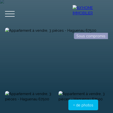
Sous compromis
Accueil
Acheter
Programmes Neufs
Biens d'Exceptions
Estimation
+ de photos