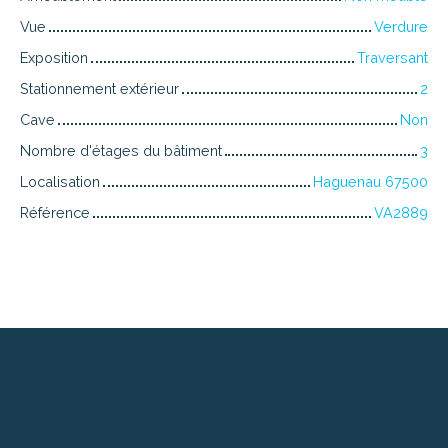
Vue
Verdure
Exposition
Traversant
Stationnement extérieur
2
Cave
Non
Nombre d'étages du bâtiment
3
Localisation
Haguenau 67500
Référence
VA2889