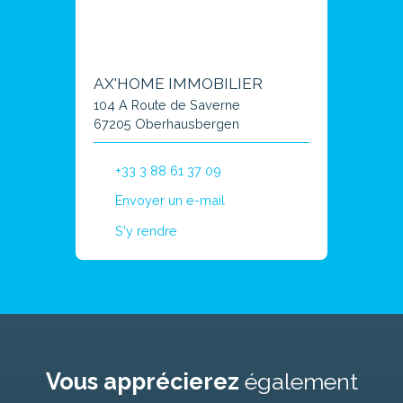
AX'HOME IMMOBILIER
104 A Route de Saverne
67205 Oberhausbergen
+33 3 88 61 37 09
Envoyer un e-mail
S'y rendre
Vous apprécierez
également