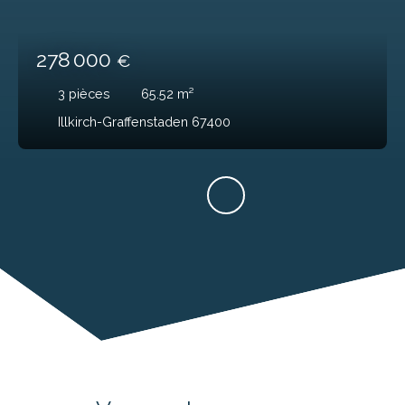
278 000
€
3
pièces
65.52
m²
Illkirch-Graffenstaden 67400