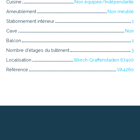
Cuisine
Non équipée/Indépendante
Ameublement
Non meublé
Stationnement intérieur
1
Cave
Non
Balcon
1
Nombre d'étages du bâtiment
3
Localisation
Illkirch-Graffenstaden 67400
Référence
VA4260