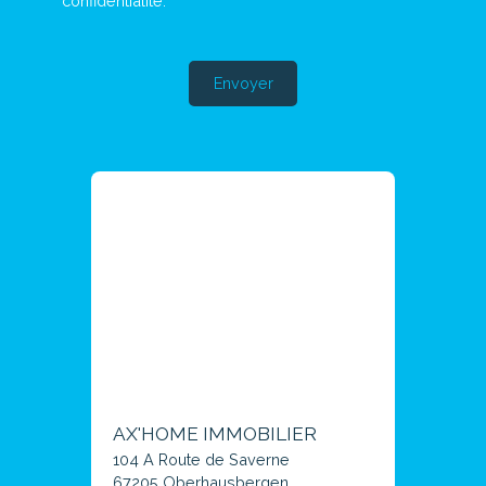
confidentialité
.
Envoyer
AX'HOME IMMOBILIER
104 A Route de Saverne
67205 Oberhausbergen