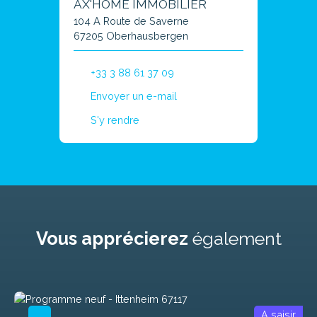
AX'HOME IMMOBILIER
104 A Route de Saverne
67205 Oberhausbergen
+33 3 88 61 37 09
Envoyer un e-mail
S'y rendre
Vous apprécierez
également
A saisir