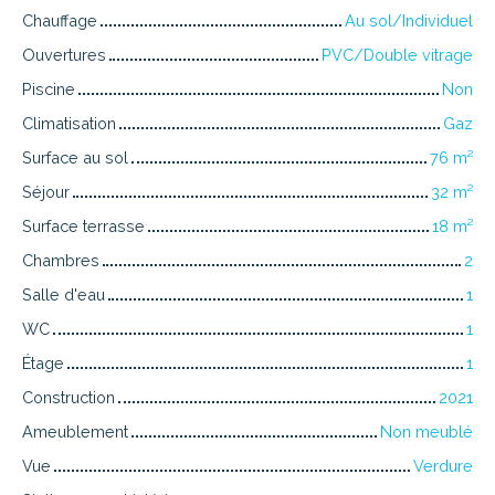
Chauffage
Au sol/Individuel
Ouvertures
PVC/Double vitrage
Piscine
Non
Climatisation
Gaz
Surface au sol
76
m²
Séjour
32
m²
Surface terrasse
18
m²
Chambres
2
Salle d'eau
1
WC
1
Étage
1
Construction
2021
Ameublement
Non meublé
Vue
Verdure