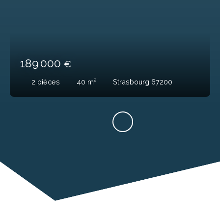
189 000
€
2
pièces
40
m²
Strasbourg 67200