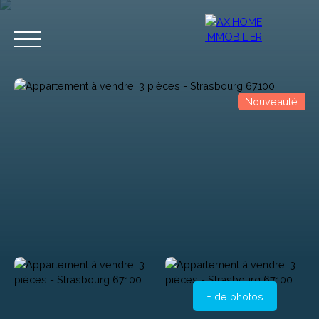
Nouveauté
Accueil
Acheter
Programmes Neufs
Biens d'Exceptions
Estimation
+ de photos