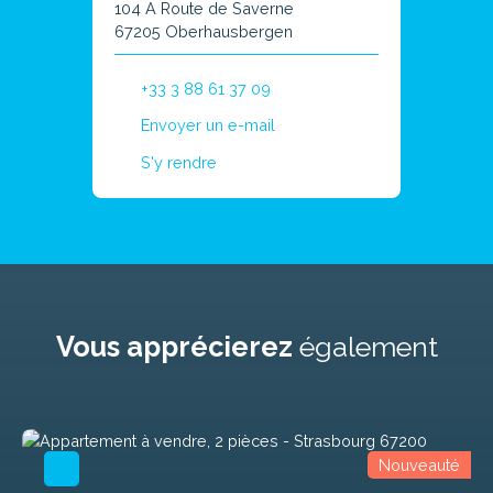
104 A Route de Saverne
67205 Oberhausbergen
+33 3 88 61 37 09
Envoyer un e-mail
S'y rendre
Vous apprécierez
également
Nouveauté