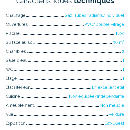
Caractéristiques
techniques
Chauffage
Gaz, Tubes radiants/Individuel
Ouvertures
PVC/Double vitrage
Piscine
Non
Surface au sol
96
m²
Chambres
2
Salle d'eau
1
WC
1
Étage
1
État intérieur
En excellent état
Cuisine
Non équipée/Indépendante
Ameublement
Non meublé
Vue
Verdure
Exposition
Est-Ouest