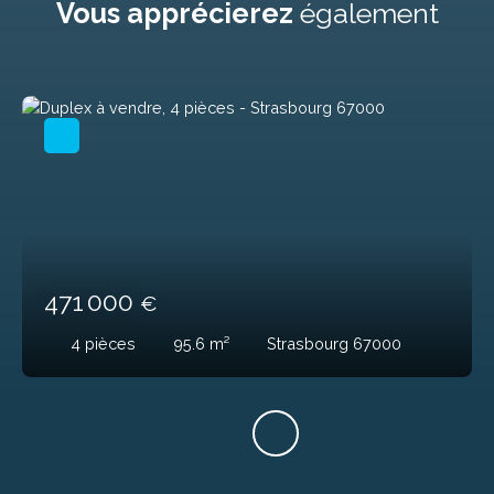
Vous apprécierez
également
471 000
€
4
pièces
95.6
m²
Strasbourg 67000