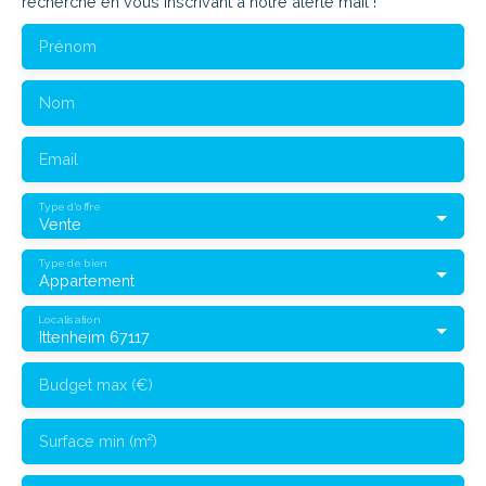
recherche en vous inscrivant à notre alerte mail !
Prénom
Nom
Email
Type d'offre
Vente
Type de bien
Appartement
Localisation
Ittenheim 67117
Budget max (€)
Surface min (m²)