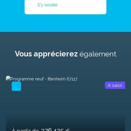
S'y rendre
Vous apprécierez
également
A saisir
376 425
À partir de
€