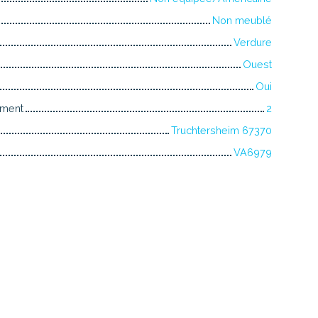
Non meublé
Verdure
Ouest
Oui
iment
2
Truchtersheim 67370
VA6979