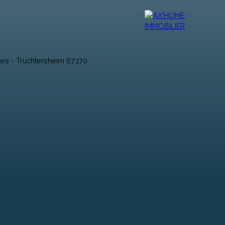
r
Vendre
Contact
Ax'Mag
Ax'home TV
Ax'Blog