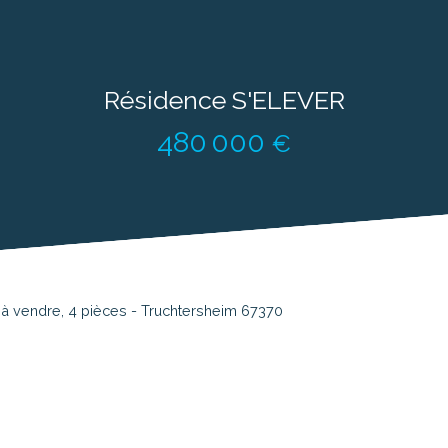
Résidence S'ELEVER
480 000
€
à vendre, 4 pièces - Truchtersheim 67370