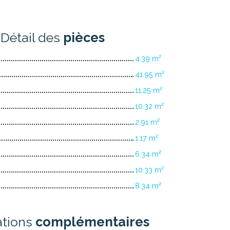
Détail des
pièces
4.39 m²
41.95 m²
11.25 m²
10.32 m²
2.91 m²
1.17 m²
6.34 m²
10.33 m²
8.34 m²
ations
complémentaires