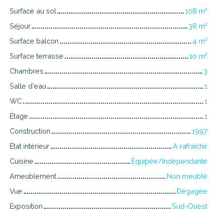
Surface au sol
108
m²
Séjour
38
m²
Surface balcon
4
m²
Surface terrasse
10
m²
Chambres
3
Salle d'eau
1
WC
1
Étage
1
Construction
1997
État intérieur
A rafraîchir
Cuisine
Equipée/Indépendante
Ameublement
Non meublé
Vue
Dégagée
Exposition
Sud-Ouest