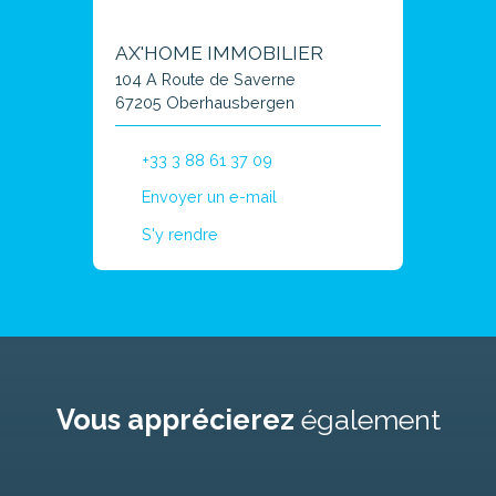
AX'HOME IMMOBILIER
104 A Route de Saverne
67205 Oberhausbergen
+33 3 88 61 37 09
Envoyer un e-mail
S'y rendre
Vous apprécierez
également