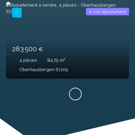
A voir absolument
283 500
€
4
pièces
84.75
m²
Oberhausbergen 67205