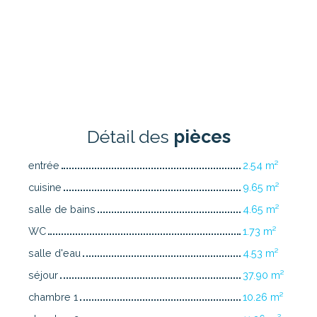
Détail des
pièces
entrée
2.54 m²
cuisine
9.65 m²
salle de bains
4.65 m²
WC
1.73 m²
salle d'eau
4.53 m²
séjour
37.90 m²
chambre 1
10.26 m²