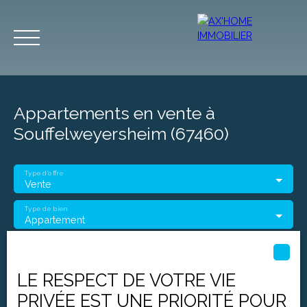
Appartements en vente à
Souffelweyersheim (67460)
Type d'offre
Accueil
Acheter
Programmes Neufs
Biens d'Exceptions
Vente
Type de bien
Appartement
Estimation
Localisation
Souffelweyersheim (67460)
LE RESPECT DE VOTRE VIE
Budget max (€)
PRIVÉE EST UNE PRIORITÉ POUR