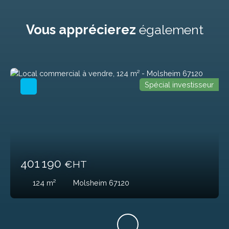
Vous apprécierez
également
Spécial investisseur
401 190
€HT
124
m²
Molsheim 67120