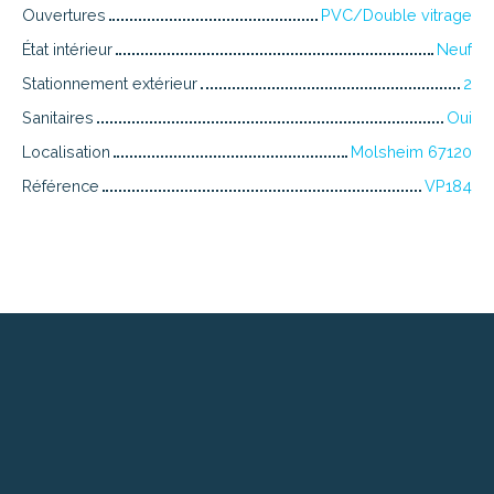
Ouvertures
PVC/Double vitrage
État intérieur
Neuf
Stationnement extérieur
2
Sanitaires
Oui
Localisation
Molsheim 67120
Référence
VP184