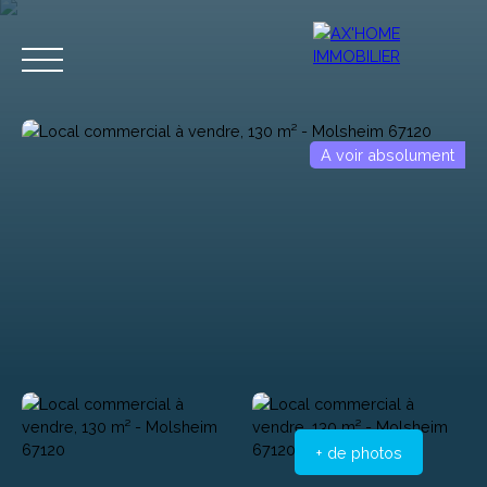
A voir absolument
Accueil
Acheter
Programmes Neufs
Biens d'Exceptions
Estimation
+ de photos