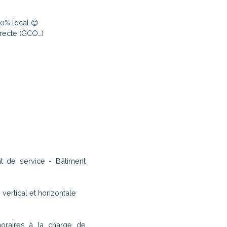
00% local 😊
irecte (GCO…)
t de service - Bâtiment
 vertical et horizontale
oraires à la charge de