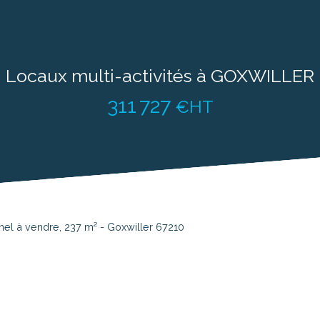
Locaux multi-activités à GOXWILLER
311 727
€HT
nel à vendre, 237 m² - Goxwiller 67210