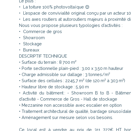
Le plus :
La toiture 100% photovoltaïque 😊
L’espace de convivialité original conçu par un acteur 1
Les axes routiers at autoroutiers majeurs à proximité d
Nous vous propose plusieurs typologies d’activités :
Commerce de gros
Showroom
Stockage
Bureaux
DESCRIPTIF TECHNIQUE
• Surface du terrain : 8 700 m²
• Porte sectionnelle plain-pied : 3,00 x 3,50 m hauteur
• Charge admissible sur dallage : 3 tonnes/m²
• Surface des cellules : 2245,7 m² (de 120 m² à 303 m²)
• Hauteur libre de stockage : 5,90 m
• Activité du bâtiment : - Showroom B to B - Bâtimen
d’activité - Commerce de Gros - Hall de stockage
• Mezzanine non accessible avec escalier en option
• Traitement architectural de qualité, bardage sinusoïdale
• Aménagement sur mesure selon vos besoins.
Ce local est à vendre au prix de 311 727€ HT hon