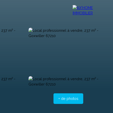
r
Vendre
Contact
Ax'Mag
Ax'home TV
Ax'Blog
+ de photos