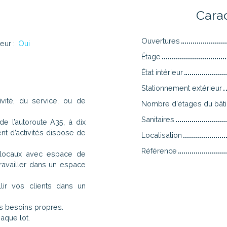
n
Cara
Ouvertures
eur
:
Oui
Étage
État intérieur
Stationnement extérieur
ivité, du service, ou de
Nombre d'étages du bât
Sanitaires
de l’autoroute A35, à dix
nt d’activités dispose de
Localisation
Référence
locaux avec espace de
ravailler dans un espace
llir vos clients dans un
os besoins propres.
aque lot.