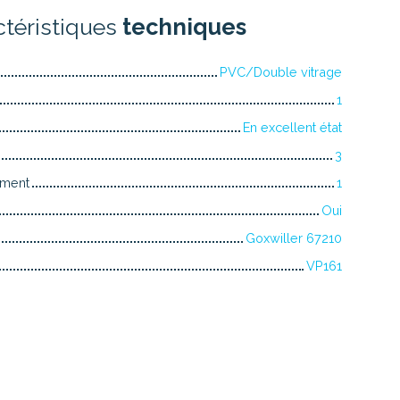
ctéristiques
techniques
PVC/Double vitrage
1
En excellent état
3
iment
1
Oui
Goxwiller 67210
VP161