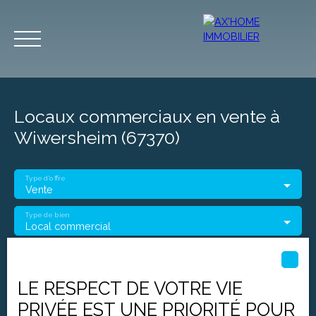
Locaux commerciaux en vente à
Wiwersheim (67370)
Type d'offre
Accueil
Acheter
Programmes Neufs
Biens d'Exceptions
Vente
Type de bien
Local commercial
Estimation
Localisation
Wiwersheim (67370)
LE RESPECT DE VOTRE VIE
Budget max (€)
PRIVÉE EST UNE PRIORITÉ POUR