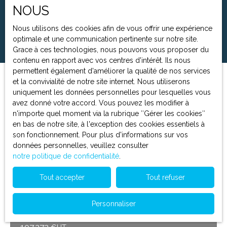
NOUS
Surface min (m²)
Nous utilisons des cookies afin de vous offrir une expérience
Rechercher
optimale et une communication pertinente sur notre site.
Grace à ces technologies, nous pouvons vous proposer du
contenu en rapport avec vos centres d'intérêt. Ils nous
permettent également d'améliorer la qualité de nos services
et la convivialité de notre site internet. Nous utiliserons
Trier par
Créer une alerte
uniquement les données personnelles pour lesquelles vous
Pertinence
avez donné votre accord. Vous pouvez les modifier à
n'importe quel moment via la rubrique ″Gérer les cookies″
en bas de notre site, à l'exception des cookies essentiels à
A saisir
son fonctionnement. Pour plus d'informations sur vos
données personnelles, veuillez consulter
notre politique de confidentialité
.
Tout accepter
Tout refuser
Personnaliser