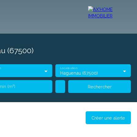
u (67500)
r
Vendre
Contact
Ax'Mag
Ax'home TV
Ax'Blog
n
Localisation
Haguenau (67500)
min (m²)
Rechercher
Créer une alerte