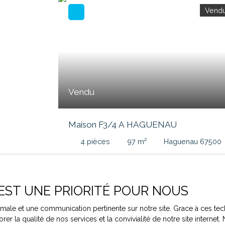
Vend
Vendu
Maison F3/4 A HAGUENAU
4
pièces
97
m²
Haguenau 67500
EXCLUSIVITÉ AX'HOME Immobilier ! Jolie
maison érigée en 2000, d'une surface de 97 
sur 4,74 ares de terrain. La maison se compos
 EST UNE PRIORITÉ POUR NOUS
au rez-de-chaussée, d'une entrée, un séjour
avec accès direct à la terrasse, une cuisine
ptimale et une communication pertinente sur notre site. Grace à ces
indépendante et un WC. A l'étage vous
rer la qualité de nos services et la convivialité de notre site intern
retrouverez une mezzanine, deux belles