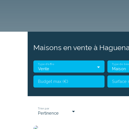
Maisons en vente à Haguena
Programmes Neufs
Biens d'Exceptions
Professionnel
Loue
Type d'offre
Type de bie
Vente
Maison
Budget max (€)
Surface 
Trier par
Pertinence