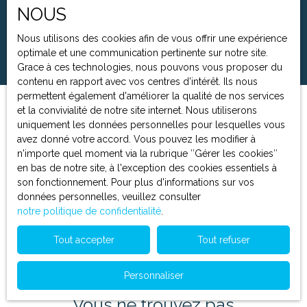
NOUS
Surface min (m²)
Nous utilisons des cookies afin de vous offrir une expérience
Rechercher
optimale et une communication pertinente sur notre site.
Grace à ces technologies, nous pouvons vous proposer du
contenu en rapport avec vos centres d'intérêt. Ils nous
permettent également d'améliorer la qualité de nos services
et la convivialité de notre site internet. Nous utiliserons
Trier par
Créer une alerte
uniquement les données personnelles pour lesquelles vous
Pertinence
avez donné votre accord. Vous pouvez les modifier à
n'importe quel moment via la rubrique ″Gérer les cookies″
en bas de notre site, à l'exception des cookies essentiels à
son fonctionnement. Pour plus d'informations sur vos
données personnelles, veuillez consulter
notre politique de confidentialité
.
Aucun résultat
Tout accepter
Tout refuser
Personnaliser
Vous ne trouvez pas