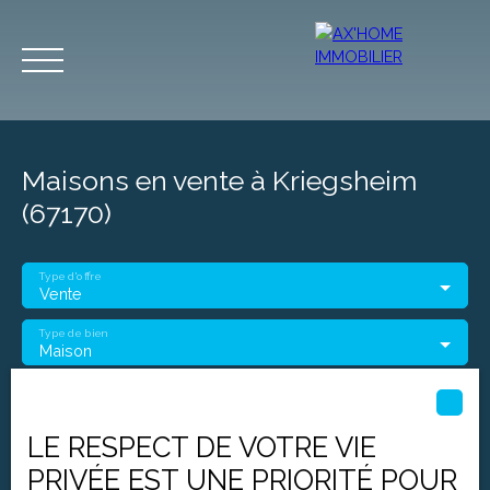
Maisons en vente à Kriegsheim
(67170)
Type d'offre
Accueil
Acheter
Programmes Neufs
Biens d'Exceptions
Vente
Type de bien
Maison
Estimation
Localisation
Kriegsheim (67170)
LE RESPECT DE VOTRE VIE
Budget max (€)
PRIVÉE EST UNE PRIORITÉ POUR