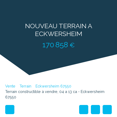
NOUVEAU TERRAIN A
ECKWERSHEIM
170 858
€
Vente
Terrain
Eckwersheim 67550
Terrain constructible à vendre, 04 a 13 ca - Eckwersheim
67550