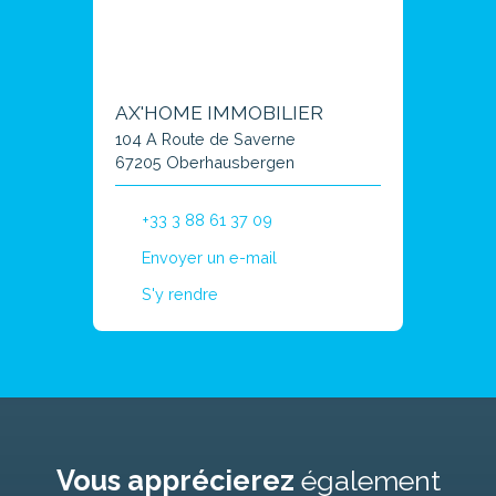
AX'HOME IMMOBILIER
104 A Route de Saverne
67205 Oberhausbergen
+33 3 88 61 37 09
Envoyer un e-mail
S'y rendre
Vous apprécierez
également